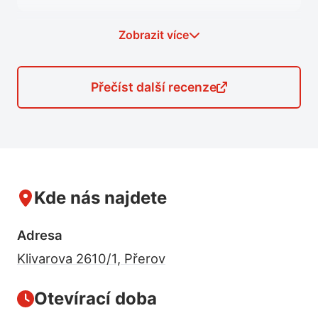
Zobrazit více
„Firma nezklamala mé očekávání. Přístup
Přečíst další recenze
pracovnice přebírající tablet k opravě
skvělý, diagnostika rychlá, ještě téhož dne
jsem si mohl tablet vyzvednout. Vřele
doporučuji."
Kde nás najdete
Adresa
Klivarova 2610/1, Přerov
„Absolutní spokojenost s paní majitelkou.
Její přístup je více než profesionální, velmi
Otevírací doba
lidský a výstup našeho problému byl